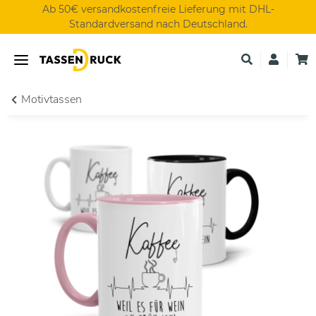
Ab 50€ versandkostenfreie Lieferung mit DHL-
Standardversand nach Deutschland.
Motivtassen