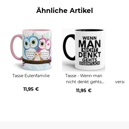
Ähnliche Artikel
Tasse Eulenfamilie
Tasse - Wenn man
T
nicht denkt gehts
versch
eigentlich
un
11,95 €
11,95 €
a