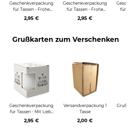
Geschenkverpackung
Geschenkverpackung
Gesch
für Tassen - Frohe
für Tassen - Frohe
für T
Weihnachten - HO
Weihnachten - HO
Wei
2,95 €
2,95 €
HO HO - rot
HO HO - schwarz
Grußkarten zum Verschenken
Geschenkverpackung
Versandverpackung 1
Grußka
für Tassen - Mit Liebe
Tasse
geschenkt
2,95 €
2,00 €