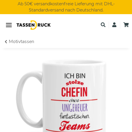
Ab 50€ versandkostenfreie Lieferung mit DHL-
Standardversand nach Deutschland.
Motivtassen