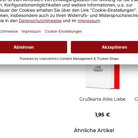
Geschenkverpackung
 problemlos übersteht.
für Tassen - Frohe
Weihnachten - HO HO
W
t der Artikel auch für die
2,95 €
HO - rot
Grußkarten zum Versch
Grußkarte Alles Liebe
G
1,95 €
Ähnliche Artikel