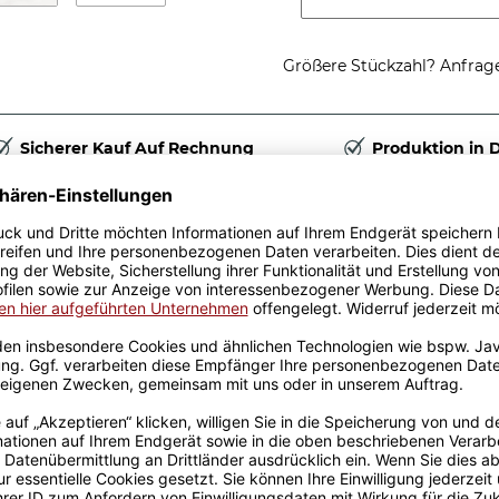
Größere Stückzahl? Anfrage 
Sicherer Kauf Auf Rechnung
Produktion in 
Passende Verpackungen
n / Henkel
este Chefin oder den
arbeiter an Ihren Boss oder
uhause wird sie zum neuen
listisch, lebhaft und
ste Keramiktasse wird dabei
en bedruckt, wodurch das