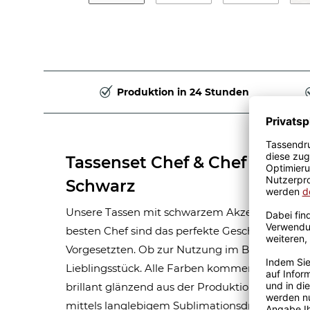
Produktion in 24 Stunden
Tassenset Chef & Chefin Inne
Schwarz
Unsere Tassen mit schwarzem Akzent für die b
besten Chef sind das perfekte Geschenk der Mit
Vorgesetzten. Ob zur Nutzung im Büro oder Z
Lieblingsstück. Alle Farben kommen äußerst rea
brillant glänzend aus der Produktion. die robu
mittels langlebigem Sublimationsdruckverfahr