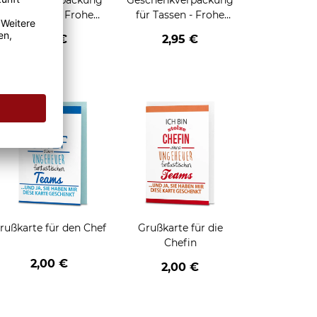
Geschenkverpackung
Geschenkverpackung
für Tassen - Frohe
für Tassen - Frohe
eihnachten - HO HO
Weihnachten - Rentier
2,95 €
2,95 €
HO - schwarz
enken
rußkarte für den Chef
Grußkarte für die
Chefin
2,00 €
2,00 €