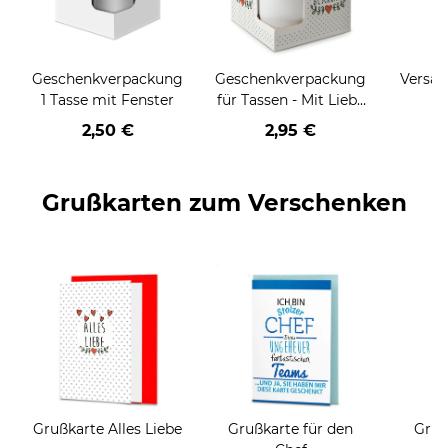
Geschenkverpackung
Geschenkverpackung
Versan
1 Tasse mit Fenster
für Tassen - Mit Liebe
geschenkt
2,50 €
2,95 €
Grußkarten zum Verschenken
Grußkarte Alles Liebe
Grußkarte für den
Gruß