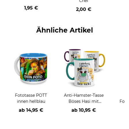
Chef
1,95 €
2,00 €
Ähnliche Artikel
Fototasse POTT
Anti-Hamster-Tasse
T
innen hellblau
Böses Hasi mit
Foto
Spruch - Klopapier
liebe 
ab
14,95 €
ab
10,95 €
a
und Nudeln