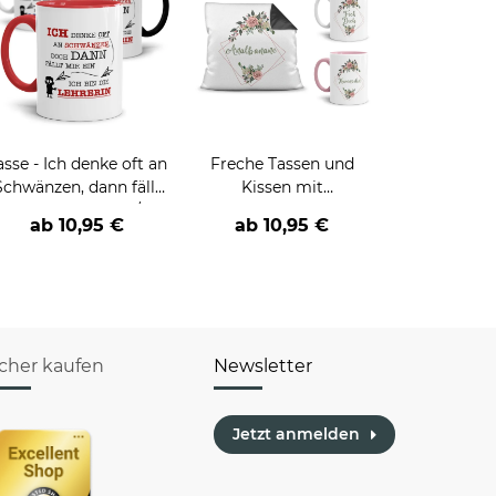
asse - Ich denke oft an
Freche Tassen und
Schwänzen, dann fällt
Kissen mit
ir ein, ich bin der/die
Blumenmotiv und
ab
10,95 €
ab
10,95 €
Lehrer/in
Beleidigungsspruch
icher kaufen
Newsletter
Jetzt anmelden