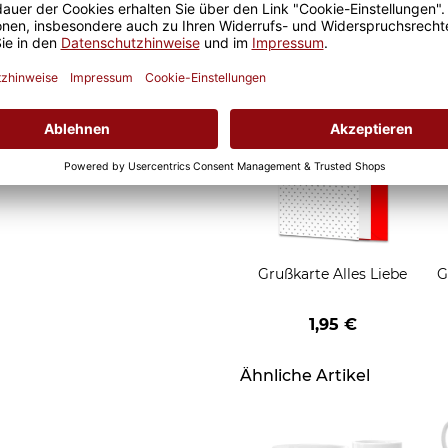
2,95 €
HO - rot
Grußkarten zum Versch
Grußkarte Alles Liebe
G
1,95 €
Ähnliche Artikel