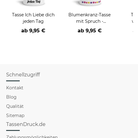
Tasse Ich Liebe dich
Blumenkranz-Tasse
Tas
jeden Tag
mit Spruch -
ve
Beleidigung -
Sprüch
ab
9,95 €
ab
9,95 €
a
verschiedene Motive-
Schnellzugriff
Kontakt
Blog
Qualität
Sitemap
TassenDruck.de
Zahlungsmöglichkeiten