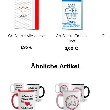
Grußkarte Alles Liebe
Grußkarte für den
Gruß
Chef
1,95 €
2,00 €
Ähnliche Artikel