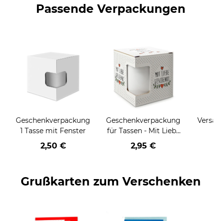
Passende Verpackungen
Geschenkverpackung
Geschenkverpackung
Versan
1 Tasse mit Fenster
für Tassen - Mit Liebe
geschenkt
2,50 €
2,95 €
Grußkarten zum Verschenken