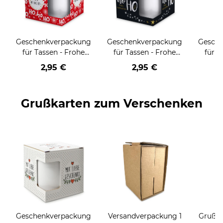
Geschenkverpackung
Geschenkverpackung
Gesch
für Tassen - Frohe
für Tassen - Frohe
für T
Weihnachten - HO
Weihnachten - HO
Wei
2,95 €
2,95 €
HO HO - rot
HO HO - schwarz
Grußkarten zum Verschenken
Geschenkverpackung
Versandverpackung 1
Grußka