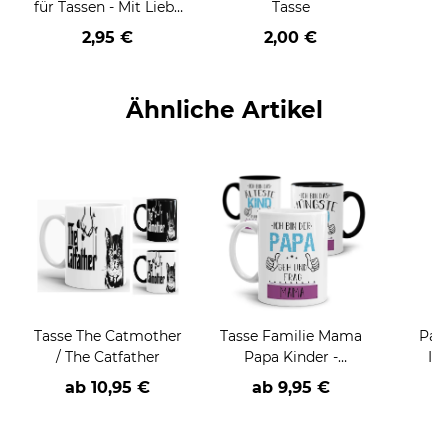
für Tassen - Mit Liebe
Tasse
geschenkt
2,95 €
2,00 €
Ähnliche Artikel
Tasse The Catmother
Tasse Familie Mama
Pan
/ The Catfather
Papa Kinder -
In
verschiedene
d
ab
10,95 €
ab
9,95 €
a
Sprüche-