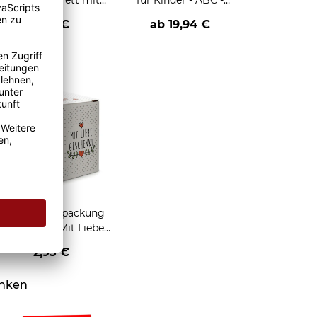
Frühstücksbrett mit
für Kinder - ABC -
ABC und Name
Lernen macht Spaß -
12,95 €
ab
19,94 €
mit Fotos
personalisierbar - zwei
Größen und 5
Hintergründe
Geschenkverpackung
für Tassen - Mit Liebe
geschenkt
2,95 €
enken