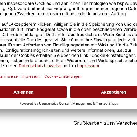
Einschulung -
Trinkflasche & Brotdose
39,95 €
- mit 5 süßen
Tiermotiven zur
Passende Verpackungen
Auswahl - mit Name
und Jahreszahl
personalisierbar
Grußkarten zum Versch