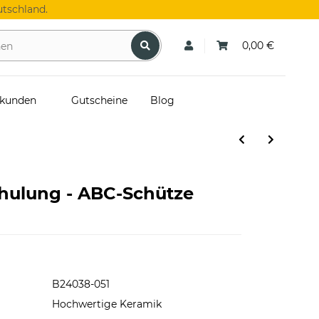
tschland.
0,00 €
skunden
Gutscheine
Blog
chulung - ABC-Schütze
B24038-051
Hochwertige Keramik