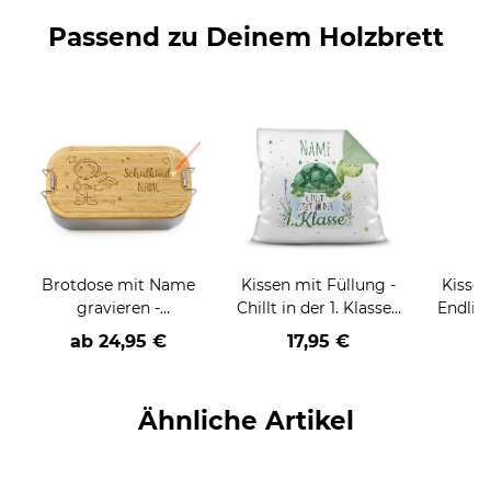
Passend zu Deinem Holzbrett
Brotdose mit Name
Kissen mit Füllung -
Kissen
gravieren -
Chillt in der 1. Klasse -
Endlic
Schulkind-Astronaut
Zur Einschulung -
- Zur 
ab
24,95 €
17,95 €
mit Wunschname -
Jungs
Farbkissen Rückseite
Wun
Seegrün
Farbki
Ähnliche Artikel