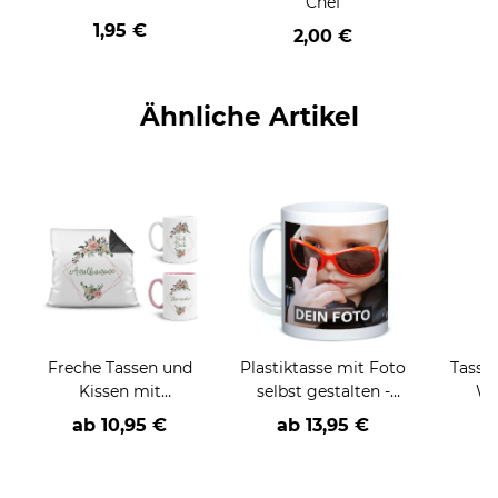
Chef
1,95 €
2,00 €
Ähnliche Artikel
Freche Tassen und
Plastiktasse mit Foto
Tasse
Kissen mit
selbst gestalten -
WM
Blumenmotiv und
BPA-frei
ve
ab
10,95 €
ab
13,95 €
a
Beleidigungsspruch
V