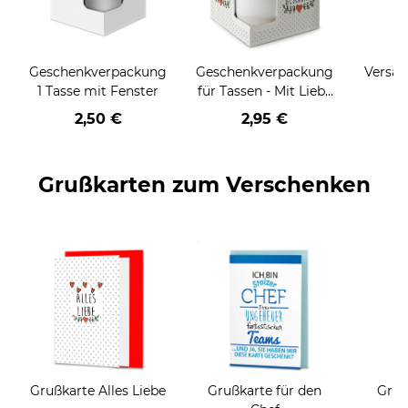
Geschenkverpackung
Geschenkverpackung
Versan
1 Tasse mit Fenster
für Tassen - Mit Liebe
geschenkt
2,50 €
2,95 €
Grußkarten zum Verschenken
Grußkarte Alles Liebe
Grußkarte für den
Gruß