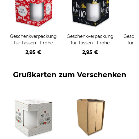
Geschenkverpackung
Geschenkverpackung
Gesch
für Tassen - Frohe
für Tassen - Frohe
für T
Weihnachten - HO
Weihnachten - HO
Wei
2,95 €
2,95 €
HO HO - rot
HO HO - schwarz
Grußkarten zum Verschenken