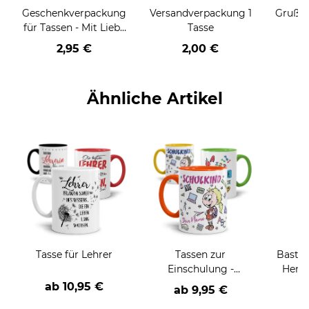
Geschenkverpackung
Versandverpackung 1
Grußka
für Tassen - Mit Liebe
Tasse
geschenkt
2,95 €
2,00 €
Ähnliche Artikel
Tasse für Lehrer
Tassen zur
Bastel
Einschulung -
Henke
verschiedene Motive
ab
10,95 €
ab
9,95 €
ver