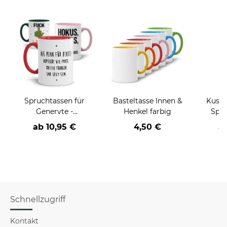
Spruchtassen für
Basteltasse Innen &
Kusch
Genervte -
Henkel farbig
Spru
verschiedene Farben
Opas 
ab
10,95 €
4,50 €
a
Schnellzugriff
Kontakt