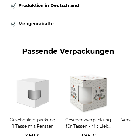
Produktion in Deutschland
Mengenrabatte
Passende Verpackungen
Geschenkverpackung
Geschenkverpackung
Versan
1 Tasse mit Fenster
für Tassen - Mit Liebe
geschenkt
2,50 €
2,95 €