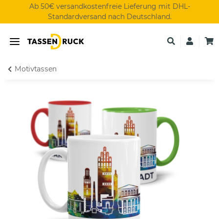
Ab 50€ versandkostenfreie Lieferung mit DHL-
Standardversand nach Deutschland.
Motivtassen