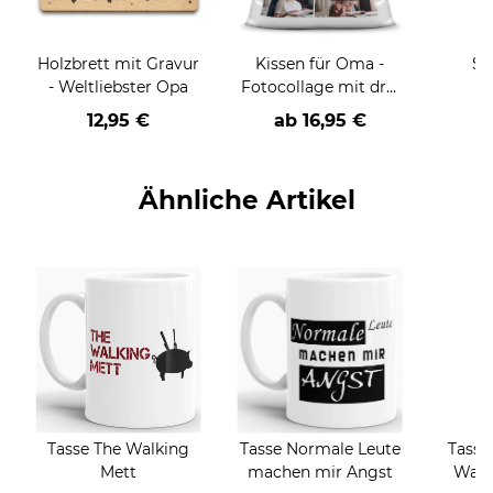
Holzbrett mit Gravur
Kissen für Oma -
Sp
- Weltliebster Opa
Fotocollage mit drei
R
Fotos zum selbst
Rente
12,95 €
ab
16,95 €
Gestalten - inkl.
Füllung
pers
Ähnliche Artikel
Tasse The Walking
Tasse Normale Leute
Tasse
Mett
machen mir Angst
Wass