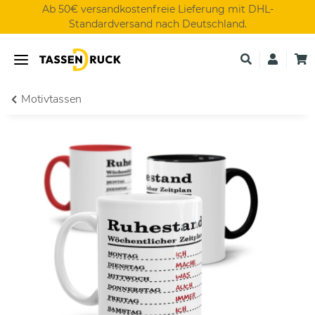
Ab 50€ versandkostenfreie Lieferung mit DHL-
Standardversand nach Deutschland.
Motivtassen