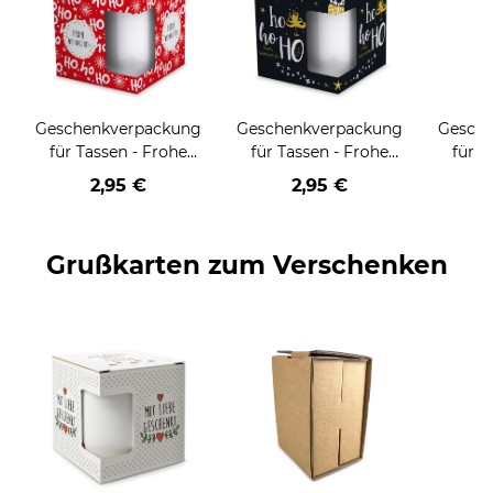
Geschenkverpackung
Geschenkverpackung
Gesch
für Tassen - Frohe
für Tassen - Frohe
für T
Weihnachten - HO
Weihnachten - HO
Wei
2,95 €
2,95 €
HO HO - rot
HO HO - schwarz
Grußkarten zum Verschenken