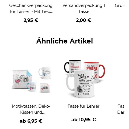
Geschenkverpackung
Versandverpackung 1
Grußka
für Tassen - Mit Liebe
Tasse
geschenkt
2,95 €
2,00 €
Ähnliche Artikel
Motivtassen, Deko-
Tasse für Lehrer
Tasse
Kissen und
Dank
Geschenke-Sets für
ab
10,95 €
ab 6,95 €
a
die Familie