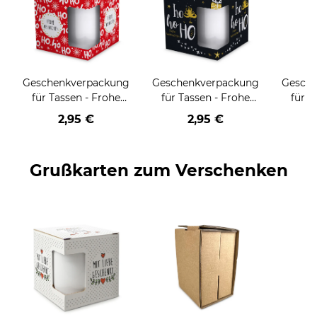
Geschenkverpackung
Geschenkverpackung
Gesch
für Tassen - Frohe
für Tassen - Frohe
für T
Weihnachten - HO
Weihnachten - HO
Wei
2,95 €
2,95 €
HO HO - rot
HO HO - schwarz
Grußkarten zum Verschenken