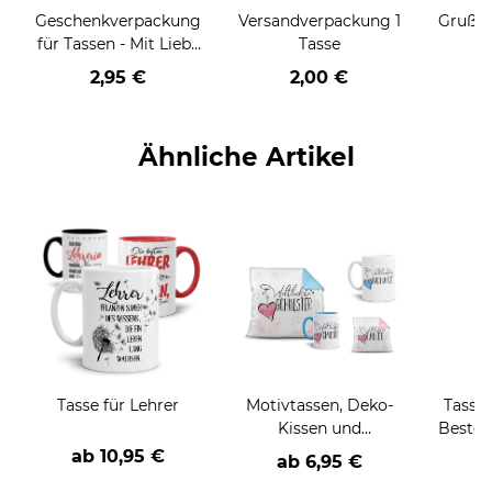
Geschenkverpackung
Versandverpackung 1
Grußka
für Tassen - Mit Liebe
Tasse
geschenkt
2,95 €
2,00 €
Ähnliche Artikel
Tasse für Lehrer
Motivtassen, Deko-
Tassen
Kissen und
Bester
Geschenke-Sets für
ab
10,95 €
ab 6,95 €
die Familie