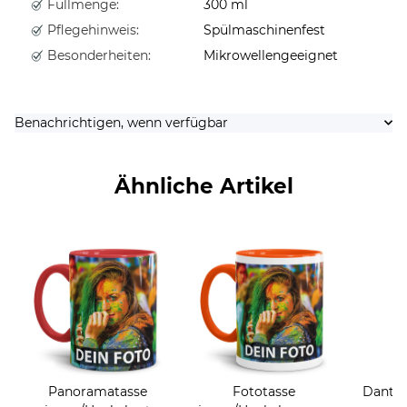
Füllmenge:
300 ml
Pflegehinweis:
Spülmaschinenfest
Besonderheiten:
Mikrowellengeeignet
Benachrichtigen, wenn verfügbar
Ähnliche Artikel
Panoramatasse
Fototasse
Dantel