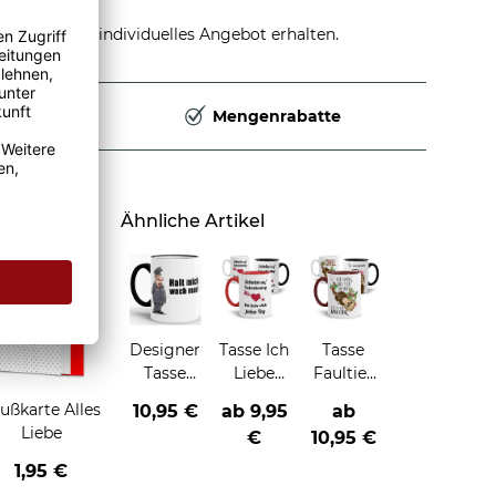
stellen und individuelles Angebot erhalten.
Deutschland
Mengenrabatte
Ähnliche Artikel
Designer-
Tasse Ich
Tasse
Tasse
Liebe
Faultier
von
dich
mit
ußkarte Alles
10,95 €
ab
9,95
ab
Wolfgang
jeden
Spruch
Liebe
€
10,95 €
Sperzel
Tag
"Halt
1,95 €
mich