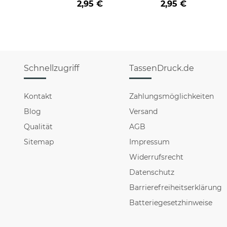
2,95 €
2,95 €
HO HO - rot
HO HO - schwarz
Schnellzugriff
TassenDruck.de
Kontakt
Zahlungsmöglichkeiten
Blog
Versand
Qualität
AGB
Sitemap
Impressum
Widerrufsrecht
Datenschutz
Barrierefreiheitserklärung
Batteriegesetzhinweise