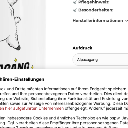
Pflegehinweis:
Besonderheiten:
Herstellerinformationen
Aufdruck
Alpacagang
11,95 €
inkl. 19% MwSt. , zzgl.
Versand
Stk