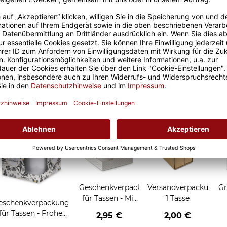
Größere Stückzahl? Anfrage 
Sicherer Kauf Auf Rechnung
Produktion in 
Grußkarten zum Verschenken
Geschenkverpackung
Versandverpackung
Gr
für Tassen - Mit
1 Tasse
eschenkverpackung
Liebe geschenkt
für Tassen - Frohe
2,95 €
2,00 €
Weihnachten -