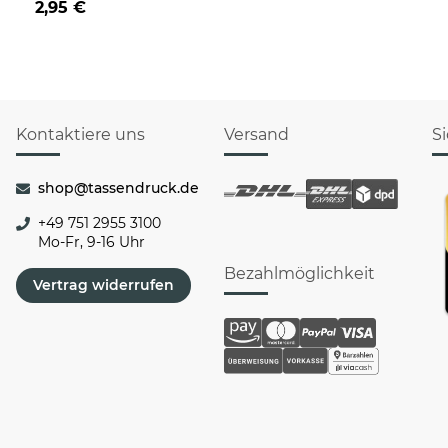
2,95 €
Rentier
Kontaktiere uns
Versand
S
shop@tassendruck.de
+49 751 2955 3100
Mo-Fr, 9-16 Uhr
Bezahlmöglichkeit
Vertrag widerrufen