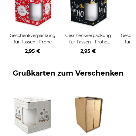
Geschenkverpackung
Geschenkverpackung
Gesch
für Tassen - Frohe
für Tassen - Frohe
für T
Weihnachten - HO
Weihnachten - HO
Wei
2,95 €
2,95 €
HO HO - rot
HO HO - schwarz
Grußkarten zum Verschenken