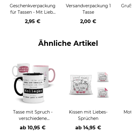
Geschenkverpackung
Versandverpackung 1
Grußka
für Tassen - Mit Liebe
Tasse
geschenkt
2,95 €
2,00 €
Ähnliche Artikel
Tasse mit Spruch -
Kissen mit Liebes-
Motiv
verschiedene
Sprüchen
K
Sprüche und Motive-
Gesch
ab
10,95 €
ab
14,95 €
a
d