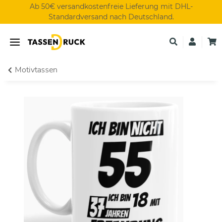
Ab 50€ versandkostenfreie Lieferung mit DHL-
Standardversand nach Deutschland.
Motivtassen