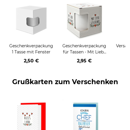
Geschenkverpackung
Geschenkverpackung
Versan
1 Tasse mit Fenster
für Tassen - Mit Liebe
geschenkt
2,50 €
2,95 €
Grußkarten zum Verschenken