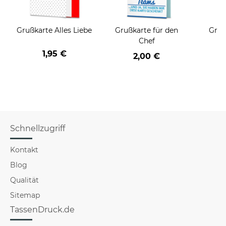
Grußkarte Alles Liebe
Grußkarte für den
Gruß
Chef
1,95 €
2,00 €
Schnellzugriff
Kontakt
Blog
Qualität
Sitemap
TassenDruck.de