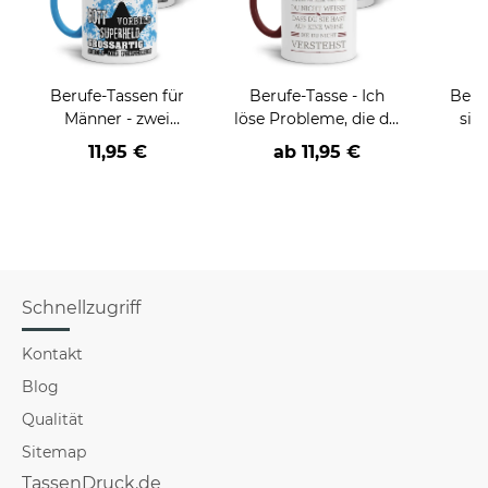
Berufe-Tassen für
Berufe-Tasse - Ich
Beru
Männer - zwei
löse Probleme, die du
sie
Farbvarianten
nicht verstehst -
BE
11,95 €
ab
11,95 €
verschiedene Berufe
versch
für Mä
Schnellzugriff
Kontakt
Blog
Qualität
Sitemap
TassenDruck.de