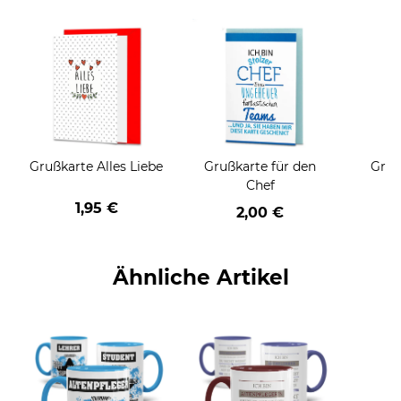
Grußkarte Alles Liebe
Grußkarte für den
Gruß
Chef
1,95 €
2,00 €
Ähnliche Artikel