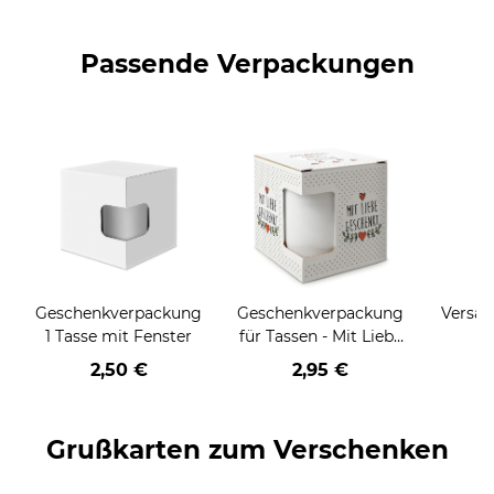
Passende Verpackungen
Geschenkverpackung
Geschenkverpackung
Versan
1 Tasse mit Fenster
für Tassen - Mit Liebe
geschenkt
2,50 €
2,95 €
Grußkarten zum Verschenken