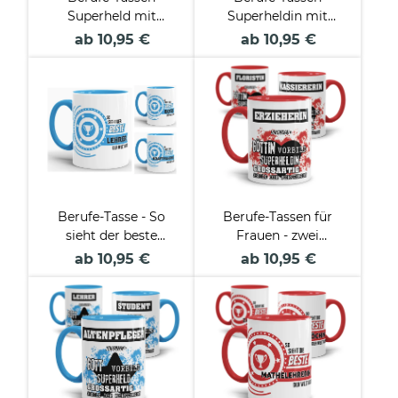
Superheld mit
Superheldin mit
lustigem Spruch
lustigem Spruch
ab 10,95 €
ab 10,95 €
Berufe-Tasse - So
Berufe-Tassen für
sieht der beste
Frauen - zwei
BERUF aus -
Farbvarianten
ab 10,95 €
ab 10,95 €
verschiedene Berufe
für Männer - Hellblau