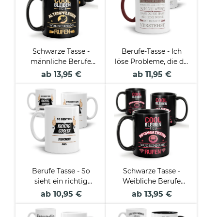
Schwarze Tasse -
Berufe-Tasse - Ich
männliche Berufe
löse Probleme, die du
Tasse - mit Name
nicht verstehst -
ab 13,95 €
ab 11,95 €
selbst gestalten
verschiedene Berufe
Berufe Tasse - So
Schwarze Tasse -
sieht ein richtig
Weibliche Berufe
cooler -BERUF- aus
Tasse - mit Name
ab 10,95 €
ab 13,95 €
selbst gestalten