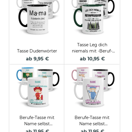
Tasse Leg dich
Tasse Dudenwörter
niemals mit -Beruf-
an
ab 9,95 €
ab 10,95 €
Berufe-Tasse mit
Berufe-Tasse mit
Name selbst
Name selbst
gestalten - Männlich
gestalten - Weiblich
ab 11,95 €
ab 11,95 €