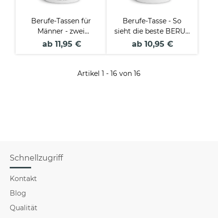
Berufe-Tassen für
Berufe-Tasse - So
Männer - zwei
sieht die beste BERUF
Farbvarianten
aus - verschiedene
ab 11,95 €
ab 10,95 €
Berufe für Frauen
Artikel 1 - 16 von 16
Schnellzugriff
Kontakt
Blog
Qualität