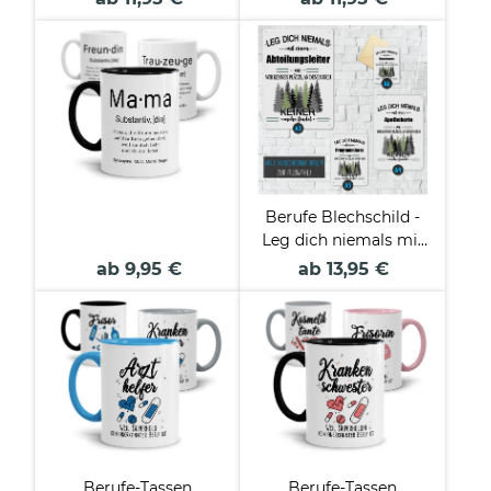
Berufe Blechschild -
Leg dich niemals mit
einer/einem - Beruf -
ab 9,95 €
ab 13,95 €
an
Berufe-Tassen
Berufe-Tassen