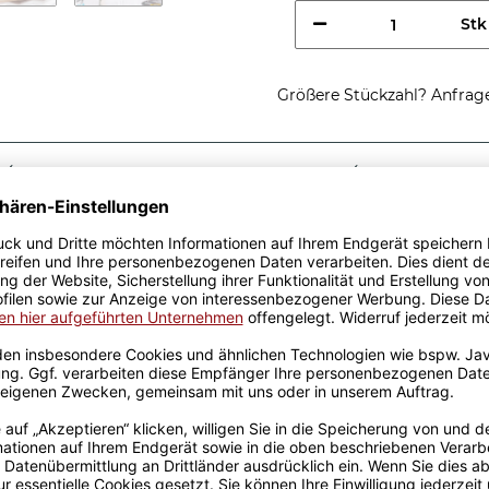
Stk
Größere Stückzahl? Anfrage 
Sicherer Kauf Auf Rechnung
Produktion in 
Passende Verpackungen
ung einer
eine tolle Geschenkidee, egal
n aus hochwertiger Keramik
designt. Mit viel
genen Produktion bedruckt.
rowellen geeignet. Somit