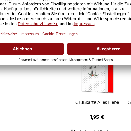
d Motivtassen garantiert
Geschenkverpackung 1
h, schmeckt gleich nochmal
Tasse mit Fenster
2,50 €
Grußkarten zum Versch
Grußkarte Alles Liebe
G
1,95 €