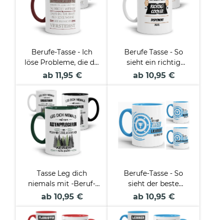
Berufe-Tasse - Ich
Berufe Tasse - So
löse Probleme, die du
sieht ein richtig
nicht verstehst -
cooler -BERUF- aus
ab 11,95 €
ab 10,95 €
verschiedene Berufe
Tasse Leg dich
Berufe-Tasse - So
niemals mit -Beruf-
sieht der beste
an
BERUF aus -
ab 10,95 €
ab 10,95 €
verschiedene Berufe
für Männer - Hellblau