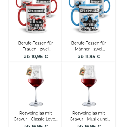
Berufe-Tassen für
Berufe-Tassen für
Frauen - zwei
Männer - zwei
Farbvarianten
Farbvarianten
ab 10,95 €
ab 11,95 €
Rotweinglas mit
Rotweinglas mit
Gravur - Classic Love -
Gravur - Musik und
mit Name
Wein - mit Name
ab 16,95 €
ab 16,95 €