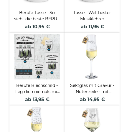
Berufe-Tasse - So
Tasse - Weltbester
sieht die beste BERUF
Musiklehrer
aus - verschiedene
ab 10,95 €
ab 11,95 €
Berufe für Frauen
Berufe Blechschild -
Sektglas mit Gravur -
Leg dich niemals mit
Notenzeile - mit
einer/einem - Beruf -
Name
ab 13,95 €
ab 14,95 €
an