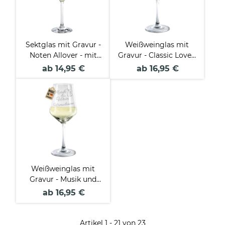
Sektglas mit Gravur -
Weißweinglas mit
Noten Allover - mit
Gravur - Classic Love -
Name
mit Name
ab 14,95 €
ab 16,95 €
Weißweinglas mit
Gravur - Musik und
Wein - mit Name
ab 16,95 €
Artikel 1 - 21 von 23