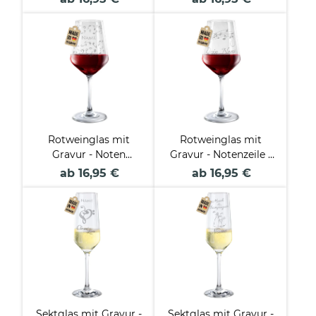
Rotweinglas mit
Rotweinglas mit
Gravur - Noten
Gravur - Notenzeile -
Allover - mit Name
mit Name
ab 16,95 €
ab 16,95 €
Sektglas mit Gravur -
Sektglas mit Gravur -