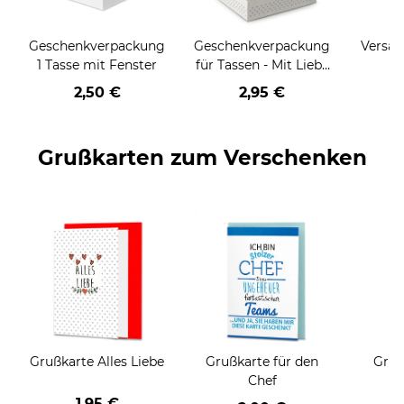
Geschenkverpackung
Geschenkverpackung
Versan
1 Tasse mit Fenster
für Tassen - Mit Liebe
geschenkt
2,50 €
2,95 €
Grußkarten zum Verschenken
Grußkarte Alles Liebe
Grußkarte für den
Gruß
Chef
1,95 €