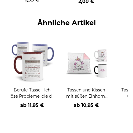
2,00 €
Ähnliche Artikel
Berufe-Tasse - Ich
Tassen und Kissen
Tasse
löse Probleme, die du
mit süßen Einhorn-
ve
nicht verstehst -
Motiven
Sprüch
ab
11,95 €
ab
10,95 €
a
verschiedene Berufe