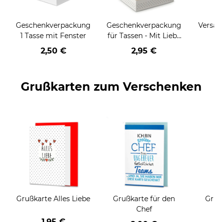
Geschenkverpackung
Geschenkverpackung
Versan
1 Tasse mit Fenster
für Tassen - Mit Liebe
geschenkt
2,50 €
2,95 €
Grußkarten zum Verschenken
Grußkarte Alles Liebe
Grußkarte für den
Gruß
Chef
1,95 €