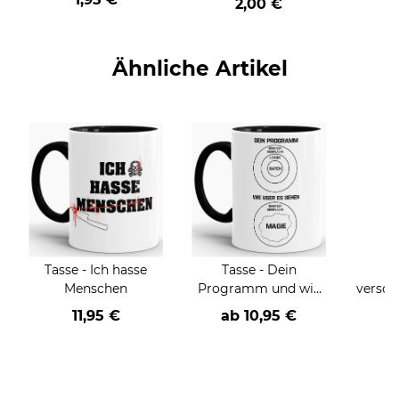
2,00 €
Ähnliche Artikel
Tasse - Ich hasse
Tasse - Dein
T
Menschen
Programm und wie
versch
User es sehen -
un
11,95 €
ab
10,95 €
a
Verschiedene Farben-