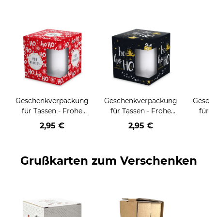
Geschenkverpackung
Geschenkverpackung
Gesch
für Tassen - Frohe
für Tassen - Frohe
für T
Weihnachten - HO
Weihnachten - HO
Wei
2,95 €
2,95 €
HO HO - rot
HO HO - schwarz
Grußkarten zum Verschenken