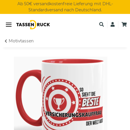
Ab 50€ versandkostenfreie Lieferung mit DHL-
Standardversand nach Deutschland.
Motivtassen