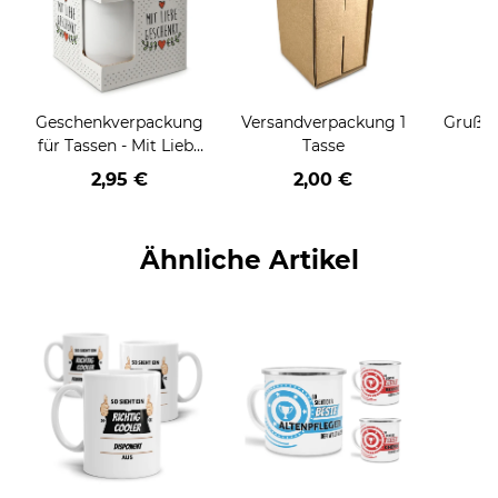
Geschenkverpackung
Versandverpackung 1
Grußka
für Tassen - Mit Liebe
Tasse
geschenkt
2,95 €
2,00 €
Ähnliche Artikel