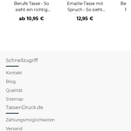
Berufe Tasse - So
Emaille-Tasse mit
Beru
sieht ein richtig
Spruch - So sieht
Fr
cooler -BERUF- aus
der/die beste - Ihr
Far
ab
10,95 €
12,95 €
Beruf - aus
Schnellzugriff
Kontakt
Blog
Qualität
Sitemap
TassenDruck.de
Zahlungsmöglichkeiten
Versand