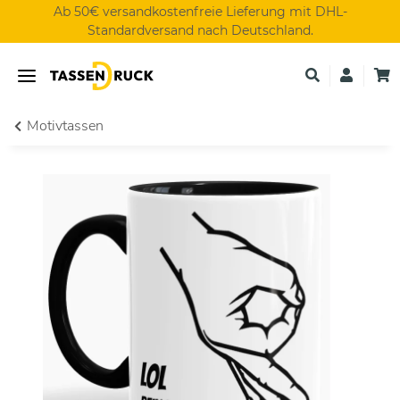
Ab 50€ versandkostenfreie Lieferung mit DHL-
Standardversand nach Deutschland.
Motivtassen