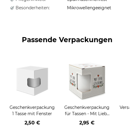
Besonderheiten:
Mikrowellengeeignet
Passende Verpackungen
Geschenkverpackung
Geschenkverpackung
Versan
1 Tasse mit Fenster
für Tassen - Mit Liebe
geschenkt
2,50 €
2,95 €