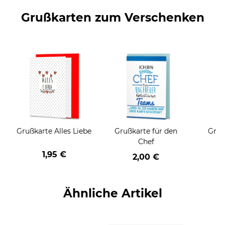
Grußkarten zum Verschenken
Grußkarte Alles Liebe
Grußkarte für den
Gruß
Chef
1,95 €
2,00 €
Ähnliche Artikel