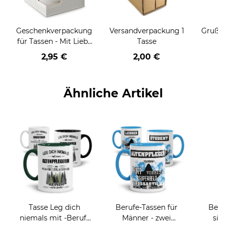
Geschenkverpackung
Versandverpackung 1
Grußka
für Tassen - Mit Liebe
Tasse
geschenkt
2,95 €
2,00 €
Ähnliche Artikel
Tasse Leg dich
Berufe-Tassen für
Beru
niemals mit -Beruf-
Männer - zwei
sie