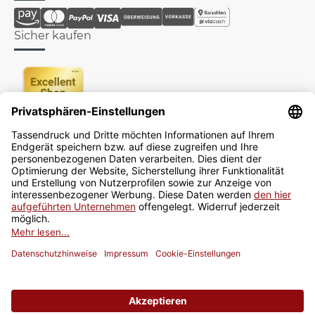
Sicher kaufen
Newsletter
Jetzt anmelden
* Alle Preise inkl. gesetzlicher USt., zzgl.
Versand