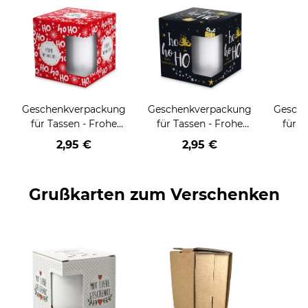
Geschenkverpackung
Geschenkverpackung
Gesch
für Tassen - Frohe
für Tassen - Frohe
für T
Weihnachten - HO
Weihnachten - HO
Wei
2,95 €
2,95 €
HO HO - rot
HO HO - schwarz
Grußkarten zum Verschenken