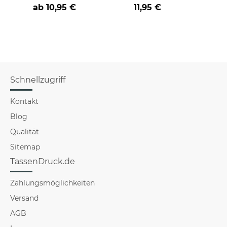
an
Farbvarianten
BE
ab
10,95 €
11,95 €
versch
für Mä
Schnellzugriff
Kontakt
Blog
Qualität
Sitemap
TassenDruck.de
Zahlungsmöglichkeiten
Versand
AGB