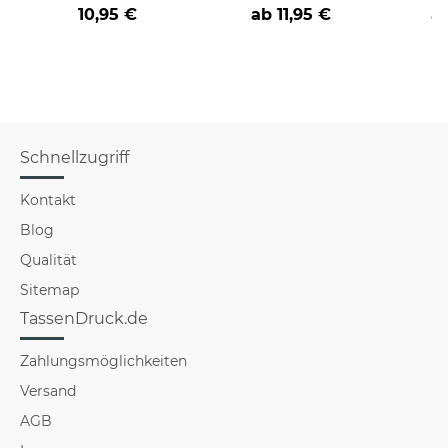
Farbvarianten
nicht verstehst -
coole
10,95 €
ab
11,95 €
a
verschiedene Berufe
Schnellzugriff
Kontakt
Blog
Qualität
Sitemap
TassenDruck.de
Zahlungsmöglichkeiten
Versand
AGB