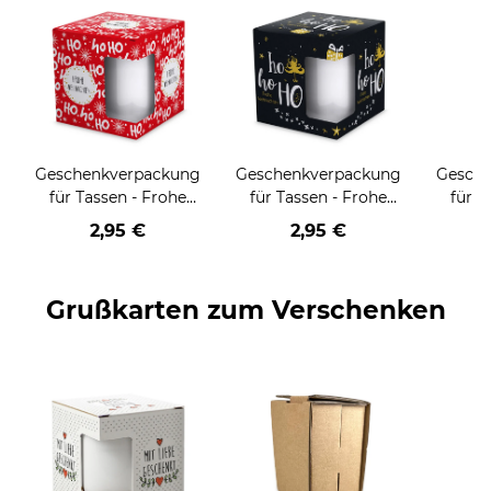
Geschenkverpackung
Geschenkverpackung
Gesch
für Tassen - Frohe
für Tassen - Frohe
für T
Weihnachten - HO
Weihnachten - HO
Wei
2,95 €
2,95 €
HO HO - rot
HO HO - schwarz
Grußkarten zum Verschenken