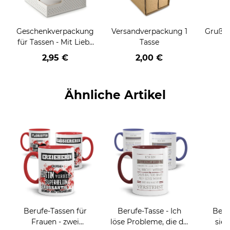
Geschenkverpackung
Versandverpackung 1
Grußka
für Tassen - Mit Liebe
Tasse
geschenkt
2,95 €
2,00 €
Ähnliche Artikel
Berufe-Tassen für
Berufe-Tasse - Ich
Beru
Frauen - zwei
löse Probleme, die du
sieh