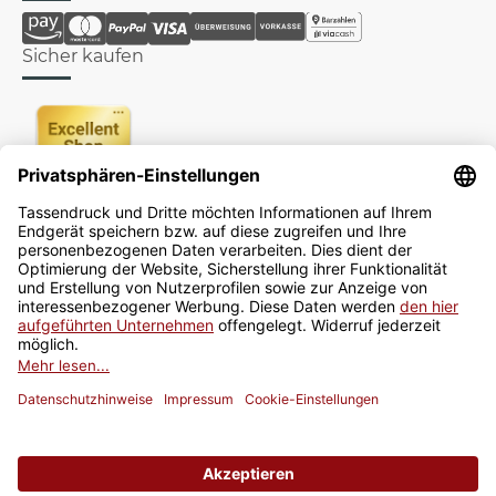
Sicher kaufen
Newsletter
Jetzt anmelden
* Alle Preise inkl. gesetzlicher USt., zzgl.
Versand