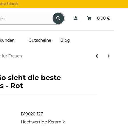
tschland.
0,00 €
skunden
Gutscheine
Blog
 für Frauen
So sieht die beste
s - Rot
B19020-127
Hochwertige Keramik