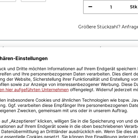
Stk
Größere Stückzahl? Anfrage 
Sicherer Kauf Auf Rechnung
Produktion in 
Passende Verpackungen
ste
ine tolle Geschenkidee.
Keramik wurden mit viel
Erfahrung werden sie
en Produktion bedruckt.
otivtassen, die auch für die