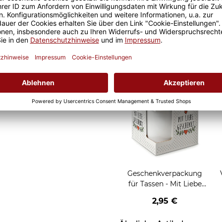
 ist somit garantiert und
Geschenkverpackung
al ob zuhause oder im Büro.
für Tassen - Frohe
Weihnachten - HO HO
W
2,95 €
HO - rot
Grußkarten zum Versch
Geschenkverpackung
für Tassen - Mit Liebe
geschenkt
2,95 €