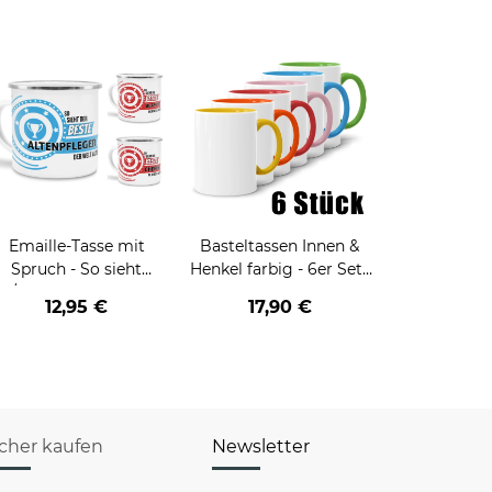
Emaille-Tasse mit
Basteltassen Innen &
Spruch - So sieht
Henkel farbig - 6er Sets
er/die beste - Ihr Beruf
in verschiedenen
12,95 €
17,90 €
- aus
Farbsortierungen
icher kaufen
Newsletter