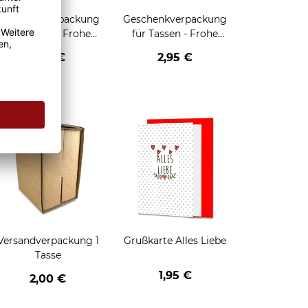
Geschenkverpackung
Geschenkverpackung
für Tassen - Frohe
für Tassen - Frohe
eihnachten - HO HO
Weihnachten - Rentier
2,95 €
2,95 €
HO - schwarz
enken
Versandverpackung 1
Grußkarte Alles Liebe
Tasse
1,95 €
2,00 €