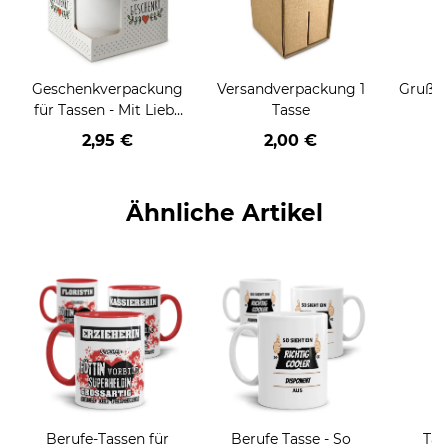
Geschenkverpackung
Versandverpackung 1
Grußka
für Tassen - Mit Liebe
Tasse
geschenkt
2,95 €
2,00 €
Ähnliche Artikel
Berufe-Tassen für
Berufe Tasse - So
Tas