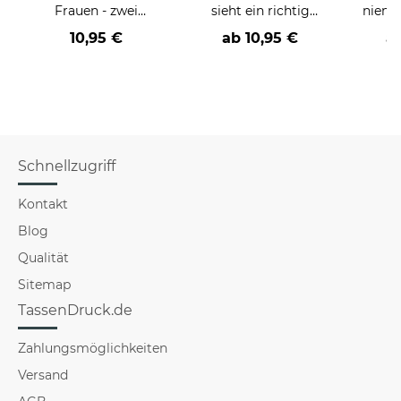
Frauen - zwei
sieht ein richtig
niema
Farbvarianten
cooler -BERUF- aus
10,95 €
ab
10,95 €
a
Schnellzugriff
Kontakt
Blog
Qualität
Sitemap
TassenDruck.de
Zahlungsmöglichkeiten
Versand