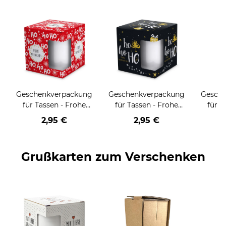
Geschenkverpackung
Geschenkverpackung
Gesch
für Tassen - Frohe
für Tassen - Frohe
für T
Weihnachten - HO
Weihnachten - HO
Wei
2,95 €
2,95 €
HO HO - rot
HO HO - schwarz
Grußkarten zum Verschenken