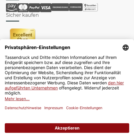
Sicher kaufen
Newsletter
Jetzt anmelden
* Alle Preise inkl. gesetzlicher USt., zzgl.
Versand