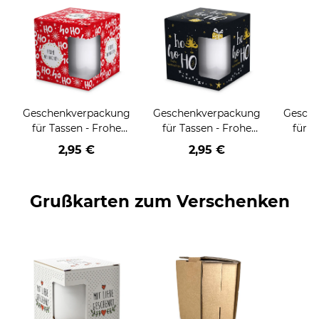
Geschenkverpackung
Geschenkverpackung
Gesch
für Tassen - Frohe
für Tassen - Frohe
für T
Weihnachten - HO
Weihnachten - HO
Wei
2,95 €
2,95 €
HO HO - rot
HO HO - schwarz
Grußkarten zum Verschenken