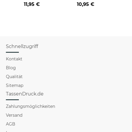
Farbvarianten
BERUF aus -
der/d
11,95 €
10,95 €
verschiedene Berufe
B
für Männer - Hellblau
Schnellzugriff
Kontakt
Blog
Qualität
Sitemap
TassenDruck.de
Zahlungsmöglichkeiten
Versand
AGB