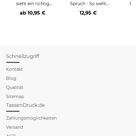
sieht ein richtig
Spruch - So sieht
Fr
cooler -BERUF- aus
der/die beste - Ihr
Far
ab
10,95 €
12,95 €
Beruf - aus
Schnellzugriff
Kontakt
Blog
Qualität
Sitemap
TassenDruck.de
Zahlungsmöglichkeiten
Versand