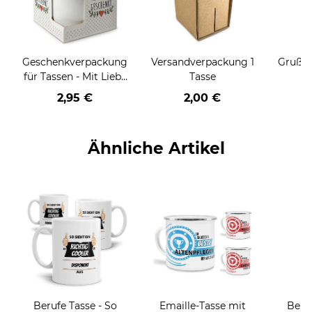
Geschenkverpackung
Versandverpackung 1
Grußka
für Tassen - Mit Liebe
Tasse
geschenkt
2,95 €
2,00 €
Ähnliche Artikel
Berufe Tasse - So
Emaille-Tasse mit
Beru