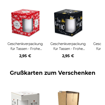
Geschenkverpackung
Geschenkverpackung
Gesch
für Tassen - Frohe
für Tassen - Frohe
für T
Weihnachten - HO
Weihnachten - HO
Wei
2,95 €
2,95 €
HO HO - rot
HO HO - schwarz
Grußkarten zum Verschenken