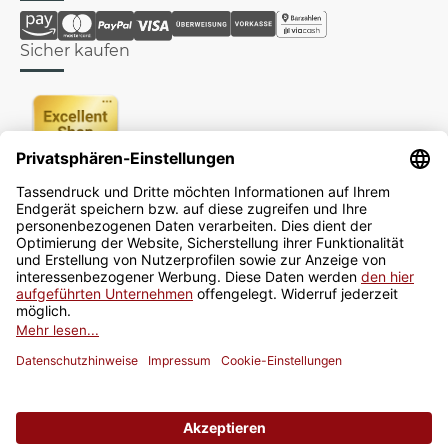
Sicher kaufen
Newsletter
Jetzt anmelden
* Alle Preise inkl. gesetzlicher USt., zzgl.
Versand