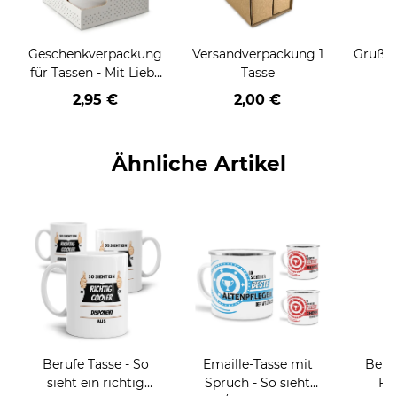
Geschenkverpackung
Versandverpackung 1
Grußka
für Tassen - Mit Liebe
Tasse
geschenkt
2,95 €
2,00 €
Ähnliche Artikel
Berufe Tasse - So
Emaille-Tasse mit
Beru
sieht ein richtig
Spruch - So sieht
Fr