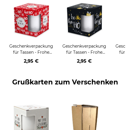
Geschenkverpackung
Geschenkverpackung
Gesch
für Tassen - Frohe
für Tassen - Frohe
für T
Weihnachten - HO
Weihnachten - HO
Wei
2,95 €
2,95 €
HO HO - rot
HO HO - schwarz
Grußkarten zum Verschenken