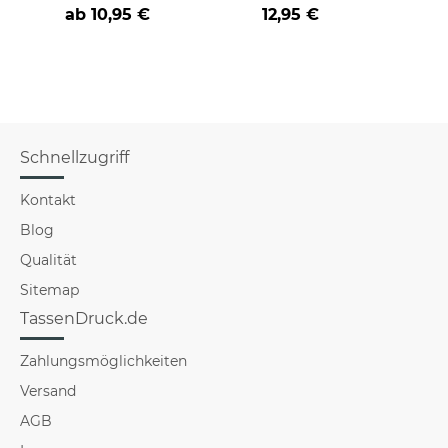
cooler -BERUF- aus
der/die beste - Ihr
Far
ab
10,95 €
12,95 €
Beruf - aus
Schnellzugriff
Kontakt
Blog
Qualität
Sitemap
TassenDruck.de
Zahlungsmöglichkeiten
Versand
AGB