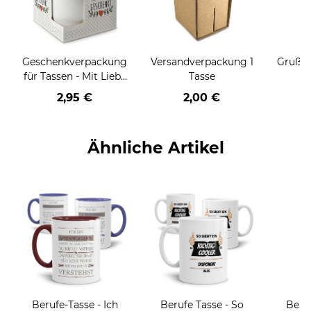
Geschenkverpackung
Versandverpackung 1
Grußka
für Tassen - Mit Liebe
Tasse
geschenkt
2,95 €
2,00 €
Ähnliche Artikel
Berufe-Tasse - Ich
Berufe Tasse - So
Beru