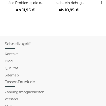
löse Probleme, die du
sieht ein richtig
Fr
nicht verstehst -
cooler -BERUF- aus
Far
ab
11,95 €
ab
10,95 €
verschiedene Berufe
Schnellzugriff
Kontakt
Blog
Qualität
Sitemap
TassenDruck.de
Zahlungsmöglichkeiten
Versand