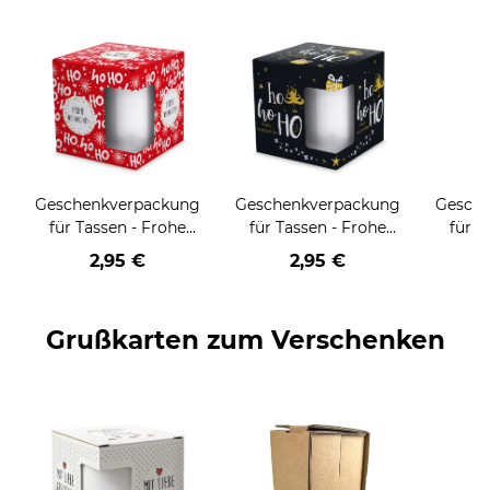
Geschenkverpackung
Geschenkverpackung
Gesch
für Tassen - Frohe
für Tassen - Frohe
für T
Weihnachten - HO
Weihnachten - HO
Wei
2,95 €
2,95 €
HO HO - rot
HO HO - schwarz
Grußkarten zum Verschenken