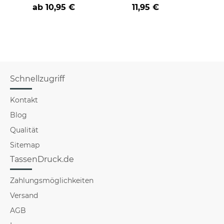
an
Farbvarianten
BE
ab
10,95 €
11,95 €
versch
für Mä
Schnellzugriff
Kontakt
Blog
Qualität
Sitemap
TassenDruck.de
Zahlungsmöglichkeiten
Versand
AGB