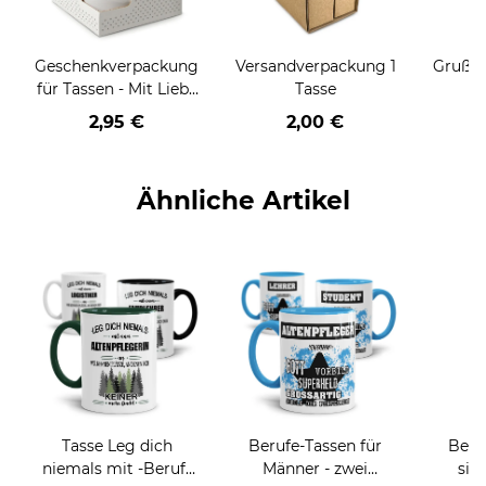
Geschenkverpackung
Versandverpackung 1
Grußka
für Tassen - Mit Liebe
Tasse
geschenkt
2,95 €
2,00 €
Ähnliche Artikel
Tasse Leg dich
Berufe-Tassen für
Beru
niemals mit -Beruf-
Männer - zwei
sie