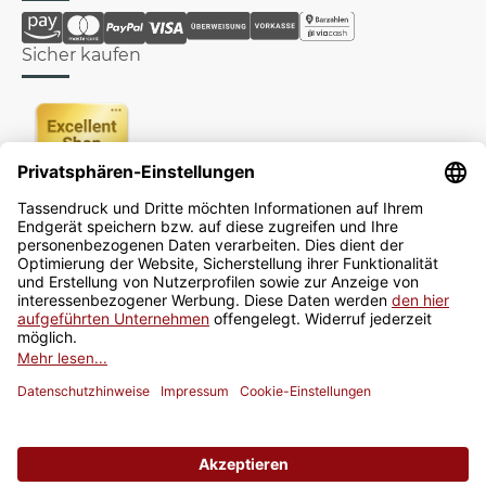
Sicher kaufen
Newsletter
Jetzt anmelden
* Alle Preise inkl. gesetzlicher USt., zzgl.
Versand