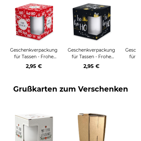
Geschenkverpackung
Geschenkverpackung
Gesch
für Tassen - Frohe
für Tassen - Frohe
für T
Weihnachten - HO
Weihnachten - HO
Wei
2,95 €
2,95 €
HO HO - rot
HO HO - schwarz
Grußkarten zum Verschenken