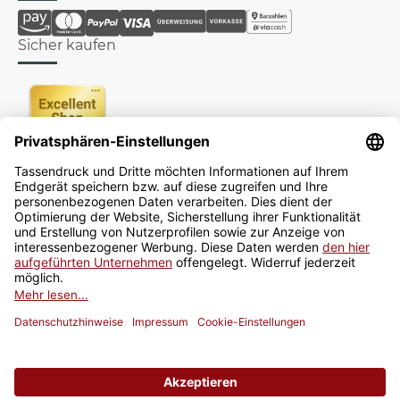
Sicher kaufen
Newsletter
Jetzt anmelden
* Alle Preise inkl. gesetzlicher USt., zzgl.
Versand