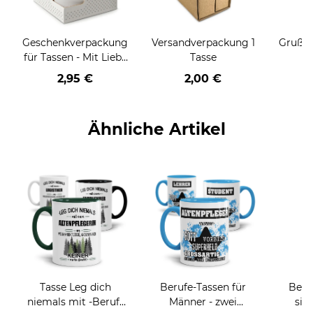
Geschenkverpackung
Versandverpackung 1
Grußka
für Tassen - Mit Liebe
Tasse
geschenkt
2,95 €
2,00 €
Ähnliche Artikel
Tasse Leg dich
Berufe-Tassen für
Beru
niemals mit -Beruf-
Männer - zwei
sie