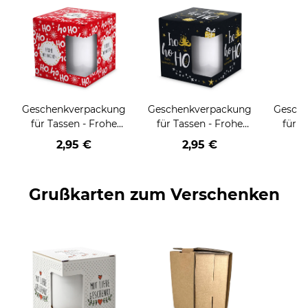
Geschenkverpackung
Geschenkverpackung
Gesch
für Tassen - Frohe
für Tassen - Frohe
für T
Weihnachten - HO
Weihnachten - HO
Wei
2,95 €
2,95 €
HO HO - rot
HO HO - schwarz
Grußkarten zum Verschenken