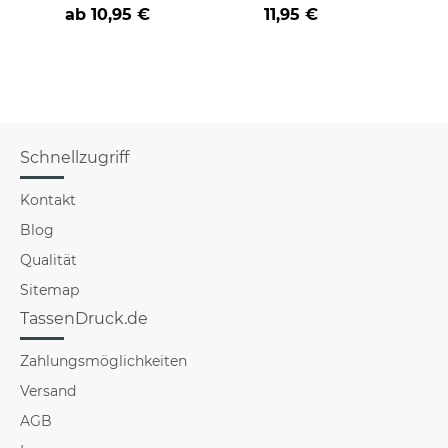
an
Farbvarianten
BE
ab
10,95 €
11,95 €
versch
für Mä
Schnellzugriff
Kontakt
Blog
Qualität
Sitemap
TassenDruck.de
Zahlungsmöglichkeiten
Versand
AGB