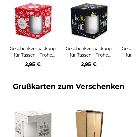
Geschenkverpackung
Geschenkverpackung
Gesch
für Tassen - Frohe
für Tassen - Frohe
für T
Weihnachten - HO
Weihnachten - HO
Wei
2,95 €
2,95 €
HO HO - rot
HO HO - schwarz
Grußkarten zum Verschenken