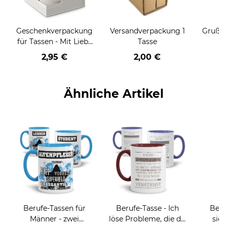
Geschenkverpackung
Versandverpackung 1
Grußka
für Tassen - Mit Liebe
Tasse
geschenkt
2,95 €
2,00 €
Ähnliche Artikel
Berufe-Tassen für
Berufe-Tasse - Ich
Beru
Männer - zwei
löse Probleme, die du
sieh