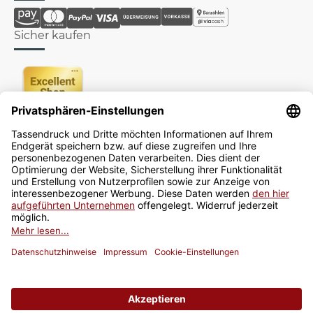
Sicher kaufen
Newsletter
Jetzt anmelden
* Alle Preise inkl. gesetzlicher USt., zzgl.
Versand