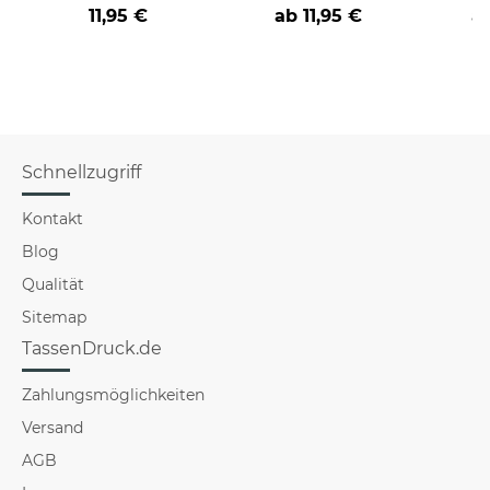
Farbvarianten
nicht verstehst -
coole
11,95 €
ab
11,95 €
a
verschiedene Berufe
Schnellzugriff
Kontakt
Blog
Qualität
Sitemap
TassenDruck.de
Zahlungsmöglichkeiten
Versand
AGB