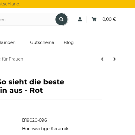
tschland.
0,00 €
skunden
Gutscheine
Blog
 für Frauen
So sieht die beste
in aus - Rot
B19020-096
Hochwertige Keramik