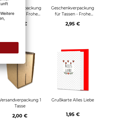
Geschenkverpackung
Geschenkverpackung
für Tassen - Frohe
für Tassen - Frohe
eihnachten - HO HO
Weihnachten - Rentier
2,95 €
2,95 €
HO - schwarz
enken
Versandverpackung 1
Grußkarte Alles Liebe
Tasse
1,95 €
2,00 €