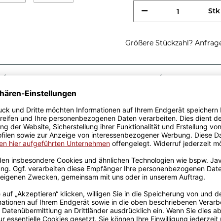
Stk
Größere Stückzahl? Anfrage 
Sicherer Kauf Auf Rechnung
Produktion in 
Passende Verpackungen
ste
ist eine tolle Geschenkidee.
Keramik wurden mit viel
Erfahrung werden sie
en Produktion bedruckt.
otivtassen, die auch für die