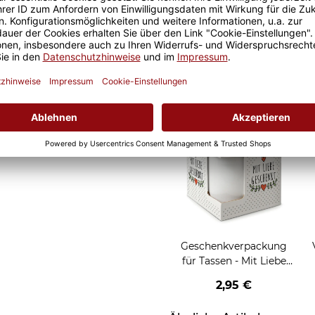
 ist somit garantiert und
Geschenkverpackung
al ob zuhause oder im Büro.
für Tassen - Frohe
Weihnachten - HO HO
W
2,95 €
HO - rot
Grußkarten zum Versch
Geschenkverpackung
für Tassen - Mit Liebe
geschenkt
2,95 €