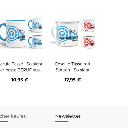
erufe-Tasse - So sieht
Emaille-Tasse mit
er beste BERUF aus -
Spruch - So sieht
erschiedene Berufe für
der/die beste - Ihr Beruf
10,95 €
12,95 €
Männer - Hellblau
- aus
icher kaufen
Newsletter