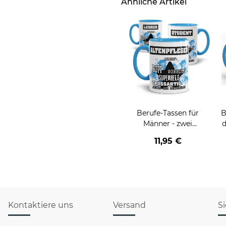
Ähnliche Artikel
Berufe-Tassen für
B
Männer - zwei
d
Farbvarianten
v
11,95 €
Kontaktiere uns
Versand
S