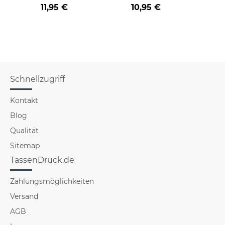
Farbvarianten
BERUF aus -
der/d
11,95 €
10,95 €
verschiedene Berufe
B
für Männer - Hellblau
Schnellzugriff
Kontakt
Blog
Qualität
Sitemap
TassenDruck.de
Zahlungsmöglichkeiten
Versand
AGB