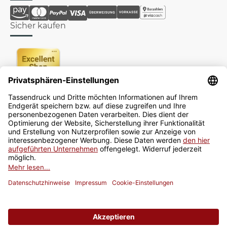
Sicher kaufen
Newsletter
Jetzt anmelden
* Alle Preise inkl. gesetzlicher USt., zzgl.
Versand