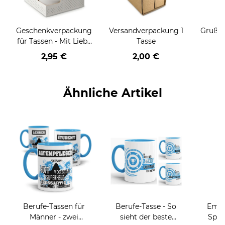
Geschenkverpackung
Versandverpackung 1
Grußka
für Tassen - Mit Liebe
Tasse
geschenkt
2,95 €
2,00 €
Ähnliche Artikel
Berufe-Tassen für
Berufe-Tasse - So
Email
Männer - zwei
sieht der beste
Spru