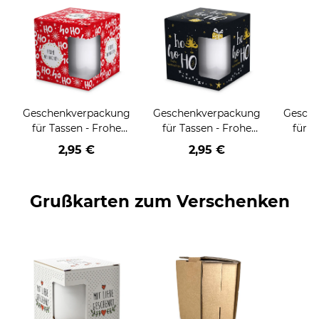
Geschenkverpackung
Geschenkverpackung
Gesch
für Tassen - Frohe
für Tassen - Frohe
für T
Weihnachten - HO
Weihnachten - HO
Wei
2,95 €
2,95 €
HO HO - rot
HO HO - schwarz
Grußkarten zum Verschenken