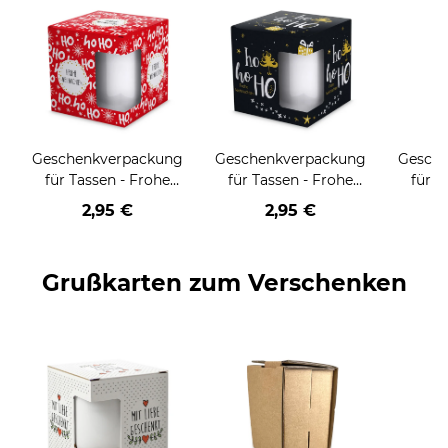
Geschenkverpackung
Geschenkverpackung
Gesch
für Tassen - Frohe
für Tassen - Frohe
für T
Weihnachten - HO
Weihnachten - HO
Wei
2,95 €
2,95 €
HO HO - rot
HO HO - schwarz
Grußkarten zum Verschenken