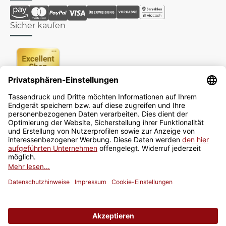
Sicher kaufen
Newsletter
Jetzt anmelden
* Alle Preise inkl. gesetzlicher USt., zzgl.
Versand