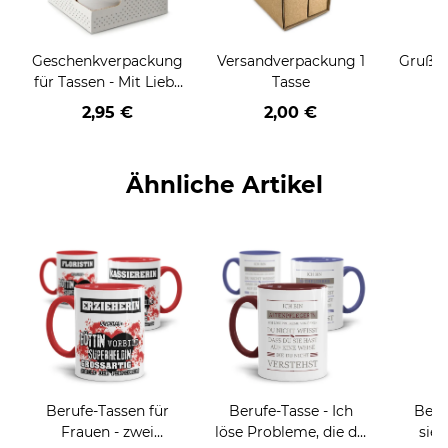
Geschenkverpackung
Versandverpackung 1
Grußka
für Tassen - Mit Liebe
Tasse
geschenkt
2,95 €
2,00 €
Ähnliche Artikel
Berufe-Tassen für
Berufe-Tasse - Ich
Beru
Frauen - zwei
löse Probleme, die du
sieh