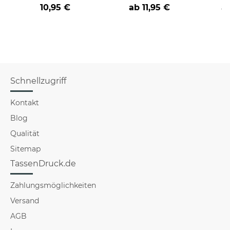
Farbvarianten
nicht verstehst -
coole
10,95 €
ab
11,95 €
a
verschiedene Berufe
Schnellzugriff
Kontakt
Blog
Qualität
Sitemap
TassenDruck.de
Zahlungsmöglichkeiten
Versand
AGB