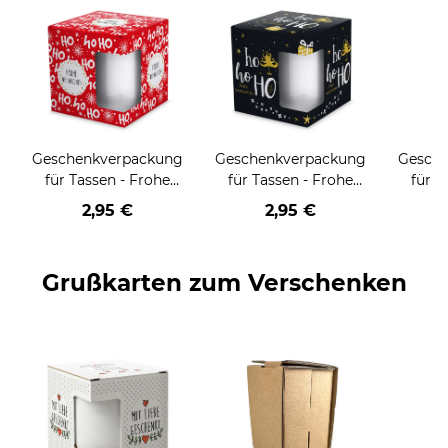
Geschenkverpackung
Geschenkverpackung
Gesch
für Tassen - Frohe
für Tassen - Frohe
für T
Weihnachten - HO
Weihnachten - HO
Wei
2,95 €
2,95 €
HO HO - rot
HO HO - schwarz
Grußkarten zum Verschenken