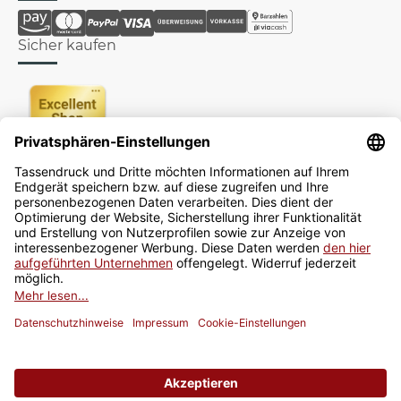
Sicher kaufen
Newsletter
Jetzt anmelden
* Alle Preise inkl. gesetzlicher USt., zzgl.
Versand