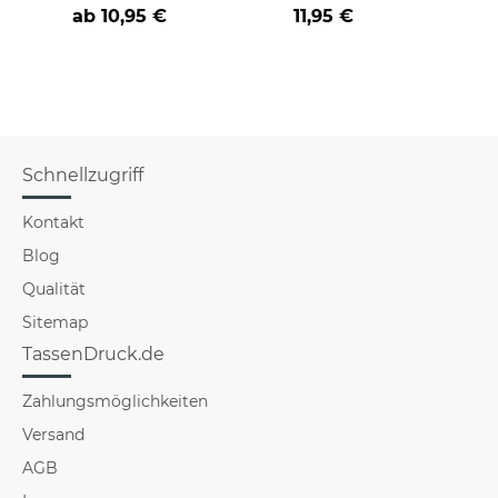
an
Farbvarianten
BE
ab
10,95 €
11,95 €
versch
für Mä
Schnellzugriff
Kontakt
Blog
Qualität
Sitemap
TassenDruck.de
Zahlungsmöglichkeiten
Versand
AGB