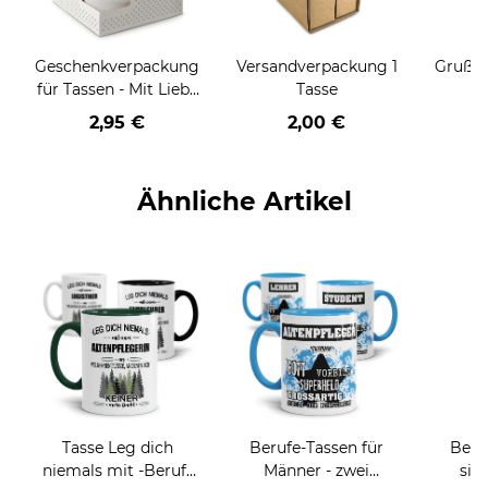
Geschenkverpackung
Versandverpackung 1
Grußka
für Tassen - Mit Liebe
Tasse
geschenkt
2,95 €
2,00 €
Ähnliche Artikel
Tasse Leg dich
Berufe-Tassen für
Beru
niemals mit -Beruf-
Männer - zwei
sie