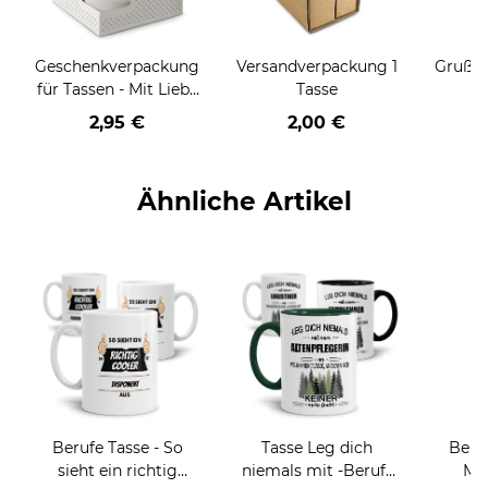
Geschenkverpackung
Versandverpackung 1
Grußka
für Tassen - Mit Liebe
Tasse
geschenkt
2,95 €
2,00 €
Ähnliche Artikel
Berufe Tasse - So
Tasse Leg dich
Beru
sieht ein richtig
niemals mit -Beruf-
Män