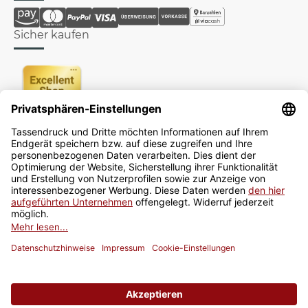
Sicher kaufen
Newsletter
Jetzt anmelden
* Alle Preise inkl. gesetzlicher USt., zzgl.
Versand