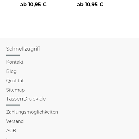
cooler -BERUF- aus
an
Far
ab
10,95 €
ab
10,95 €
Schnellzugriff
Kontakt
Blog
Qualität
Sitemap
TassenDruck.de
Zahlungsmöglichkeiten
Versand
AGB