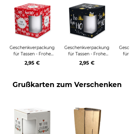
Geschenkverpackung
Geschenkverpackung
Gesch
für Tassen - Frohe
für Tassen - Frohe
für T
Weihnachten - HO
Weihnachten - HO
Wei
2,95 €
2,95 €
HO HO - rot
HO HO - schwarz
Grußkarten zum Verschenken