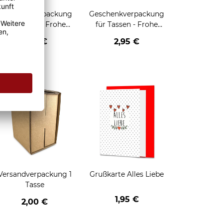
Geschenkverpackung
Geschenkverpackung
für Tassen - Frohe
für Tassen - Frohe
eihnachten - HO HO
Weihnachten - Rentier
2,95 €
2,95 €
HO - schwarz
enken
Versandverpackung 1
Grußkarte Alles Liebe
Tasse
1,95 €
2,00 €