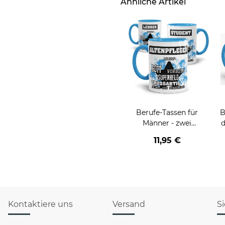
Ähnliche Artikel
Berufe-Tassen für
B
Männer - zwei
d
Farbvarianten
v
11,95 €
Kontaktiere uns
Versand
S