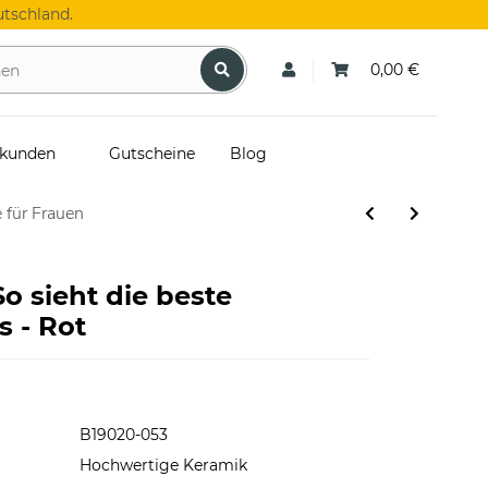
tschland.
0,00 €
skunden
Gutscheine
Blog
 für Frauen
So sieht die beste
s - Rot
B19020-053
Hochwertige Keramik