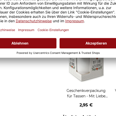
 ist somit garantiert und
Geschenkverpackung
al ob zuhause oder im Büro.
für Tassen - Frohe
Weihnachten - HO HO
W
2,95 €
HO - rot
Grußkarten zum Versch
Geschenkverpackung
für Tassen - Mit Liebe
geschenkt
2,95 €