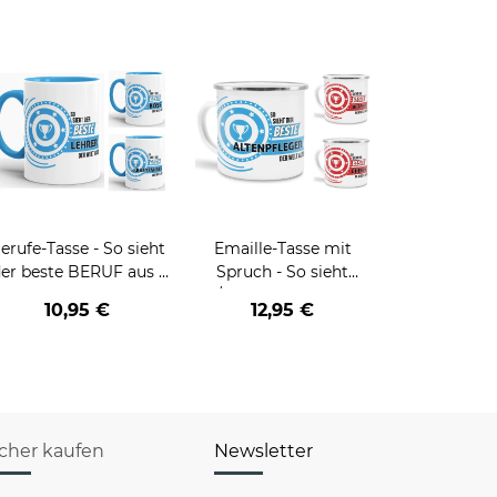
erufe-Tasse - So sieht
Emaille-Tasse mit
er beste BERUF aus -
Spruch - So sieht
erschiedene Berufe für
der/die beste - Ihr Beruf
10,95 €
12,95 €
Männer - Hellblau
- aus
icher kaufen
Newsletter