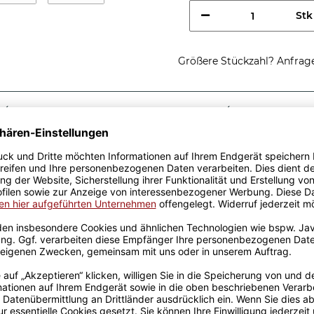
Stk
Größere Stückzahl? Anfrage 
Sicherer Kauf Auf Rechnung
Produktion in 
Passende Verpackungen
ste
eine tolle Geschenkidee.
Keramik wurden mit viel
Erfahrung werden sie
en Produktion bedruckt.
otivtassen, die auch für die