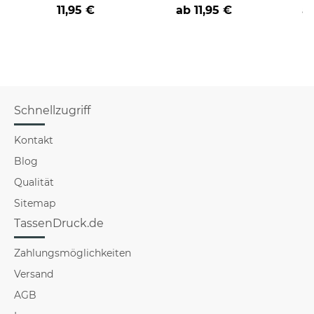
Farbvarianten
nicht verstehst -
coole
11,95 €
ab
11,95 €
a
verschiedene Berufe
Schnellzugriff
Kontakt
Blog
Qualität
Sitemap
TassenDruck.de
Zahlungsmöglichkeiten
Versand
AGB