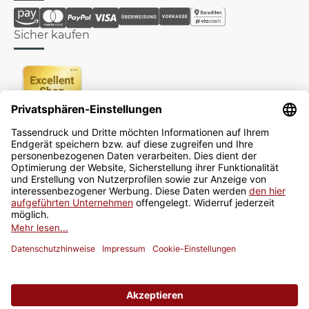
Sicher kaufen
Newsletter
Jetzt anmelden
* Alle Preise inkl. gesetzlicher USt., zzgl.
Versand