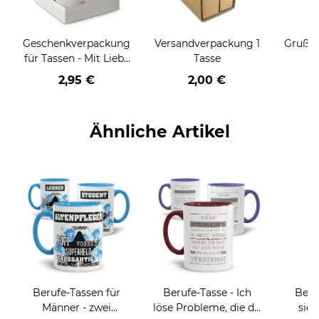
Geschenkverpackung
Versandverpackung 1
Grußka
für Tassen - Mit Liebe
Tasse
geschenkt
2,95 €
2,00 €
Ähnliche Artikel
Berufe-Tassen für
Berufe-Tasse - Ich
Beru
Männer - zwei
löse Probleme, die du
sieh