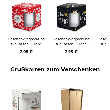
Geschenkverpackung
Geschenkverpackung
Gesch
für Tassen - Frohe
für Tassen - Frohe
für T
Weihnachten - HO
Weihnachten - HO
Wei
2,95 €
2,95 €
HO HO - rot
HO HO - schwarz
Grußkarten zum Verschenken