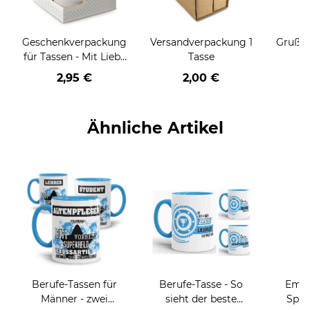
Geschenkverpackung
Versandverpackung 1
Grußka
für Tassen - Mit Liebe
Tasse
geschenkt
2,95 €
2,00 €
Ähnliche Artikel
Berufe-Tassen für
Berufe-Tasse - So
Email
Männer - zwei
sieht der beste
Spru