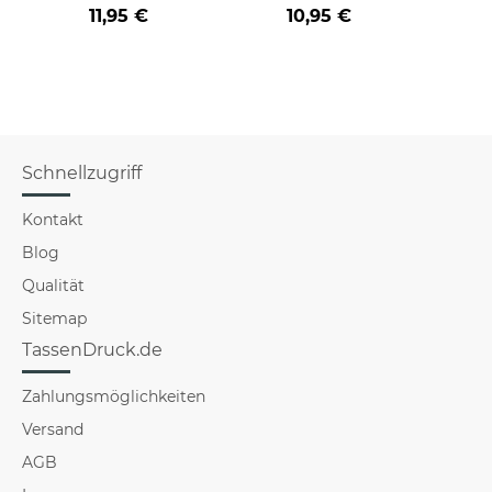
Farbvarianten
BERUF aus -
der/d
11,95 €
10,95 €
verschiedene Berufe
B
für Männer - Hellblau
Schnellzugriff
Kontakt
Blog
Qualität
Sitemap
TassenDruck.de
Zahlungsmöglichkeiten
Versand
AGB