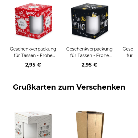
Geschenkverpackung
Geschenkverpackung
Gesch
für Tassen - Frohe
für Tassen - Frohe
für T
Weihnachten - HO
Weihnachten - HO
Wei
2,95 €
2,95 €
HO HO - rot
HO HO - schwarz
Grußkarten zum Verschenken