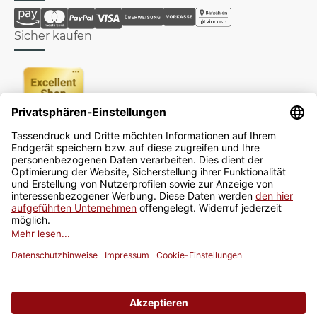
Sicher kaufen
Newsletter
Jetzt anmelden
* Alle Preise inkl. gesetzlicher USt., zzgl.
Versand