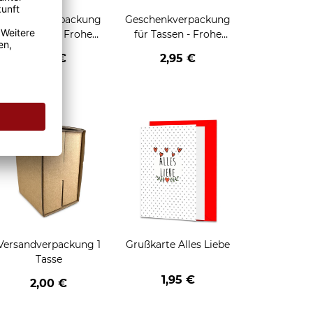
Geschenkverpackung
Geschenkverpackung
für Tassen - Frohe
für Tassen - Frohe
eihnachten - HO HO
Weihnachten - Rentier
2,95 €
2,95 €
HO - schwarz
enken
Versandverpackung 1
Grußkarte Alles Liebe
Tasse
1,95 €
2,00 €