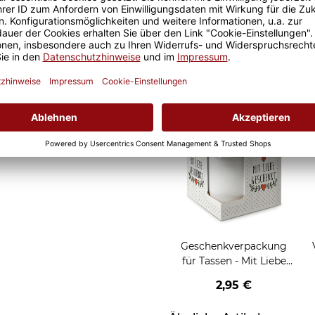
 ist somit garantiert und
Geschenkverpackung
al ob zuhause oder im Büro.
für Tassen - Frohe
Weihnachten - HO HO
W
2,95 €
HO - rot
Grußkarten zum Versch
Geschenkverpackung
für Tassen - Mit Liebe
geschenkt
2,95 €