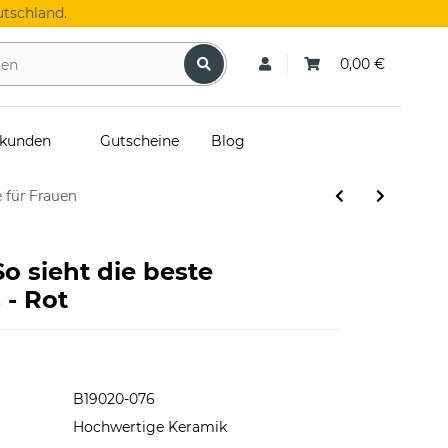
tschland.
0,00 €
skunden
Gutscheine
Blog
 für Frauen
So sieht die beste
 - Rot
B19020-076
Hochwertige Keramik