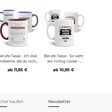
erufe-Tasse - Ich löse
Berufe Tasse - So sieht
robleme, die du nicht
ein richtig cooler -
verstehst -
BERUF- aus
ab
11,95 €
ab
10,95 €
verschiedene Berufe
icher kaufen
Newsletter