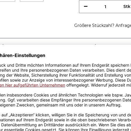
Stk
Größere Stückzahl? Anfrage 
Sicherer Kauf Auf Rechnung
Produktion in 
Passende Verpackungen
ste Akustikerin
ine tolle Geschenkidee.
Keramik wurden mit viel
Erfahrung werden sie
en Produktion bedruckt.
otivtassen, die auch für die