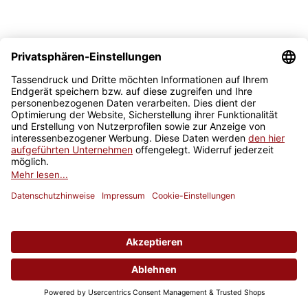
Trinkgefäße. Wir bringen Deine Designs in Dein
ganzes Zuhause und begleiten Dich durch den
Alltag.
Gemütlichkeit & Deko:
Du möchtest Dein Wohnzimmer
aufpeppen? Dann solltest Du ein
Kissen bedrucken
lassen.
Ein kuscheliges
Fotokissen
ist eine tolle Dekoration. Für
den Eingangsbereich sorgt eine
personalisierte Fußmatte
mit Deinem Namen für einen herzlichen Empfang. Und für
den Spieleabend mit der Familie ist ein
Fotopuzzle
mit
Deinem schönsten Motiv der absolute Hit.
Essen & Trinken:
Das Frühstück schmeckt gleich doppelt
so gut, wenn die
Müslischale personalisiert
ist. Für den
zünftigen Abend kannst Du zudem einen rustikalen
Bierkrug bedrucken
lassen – das ideale Geschenk für
Männer.
Schule & Büro:
Mach den Arbeitsplatz schöner, indem Du
ein
Mousepad bedrucken
lässt – so hast Du Deine Liebsten
auch bei der Arbeit immer im Blick. Für die Pause in der
Schule oder im Kindergarten sind zudem unsere
personalisierten Brotdosen
mit Namen oder Foto und die
passende
bedruckte Trinkflasche
echte Dauerbrenner.