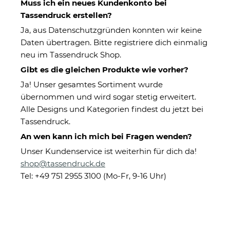
Muss ich ein neues Kundenkonto bei
Tassendruck erstellen?
Ja, aus Datenschutzgründen konnten wir keine
Daten übertragen. Bitte registriere dich einmalig
neu im Tassendruck Shop.
Gibt es die gleichen Produkte wie vorher?
Wir machen Deine Ideen persönlich
Ja! Unser gesamtes Sortiment wurde
►
Personalisierte Artikel & Fotogeschenke
übernommen und wird sogar stetig erweitert.
Alle Designs und Kategorien findest du jetzt bei
►
Schnell & zuverlässig
Tassendruck.
► Von Einzelstück bis Großauftrag
An wen kann ich mich bei Fragen wenden?
Fotogeschenke personalisieren
Unser Kundenservice ist weiterhin für dich da!
shop@tassendruck.de
Tel: +49 751 2955 3100 (Mo-Fr, 9-16 Uhr)