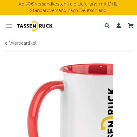
Ab 50€ versandkostenfreie Lieferung mit DHL-
Standardversand nach Deutschland.
Werbeartikel