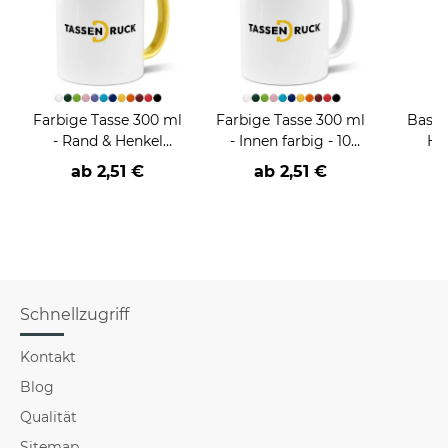
Farbige Tasse 300 ml
Farbige Tasse 300 ml
Baste
- Rand & Henkel
- Innen farbig - 10
He
farbig - 11 Farbtöne
Farbtöne
ab 2,51 €
ab 2,51 €
Schnellzugriff
Kontakt
Blog
Qualität
Sitemap