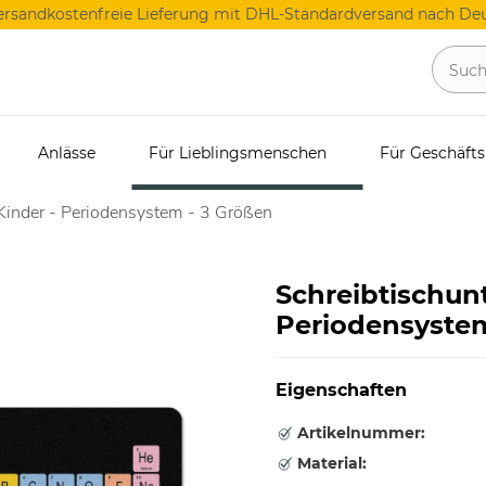
ersandkostenfreie Lieferung mit DHL-Standardversand nach Deu
Anlässe
Für Lieblingsmenschen
Für Geschäft
 Kinder - Periodensystem - 3 Größen
Schreibtischunt
Periodensystem
Eigenschaften
Artikelnummer:
Material: