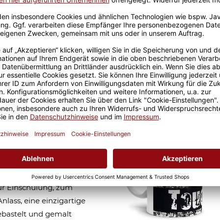
Stk
Größere Stückzahl? Anfrage 
Sicherer Kauf Auf Rechnung
Produktion in 
Ähnliche Artikel
der -
r liebevoll designten
st du genau richtig. Das
ur Einschulung, zum
lass, eine einzigartige
ebastelt und gemalt